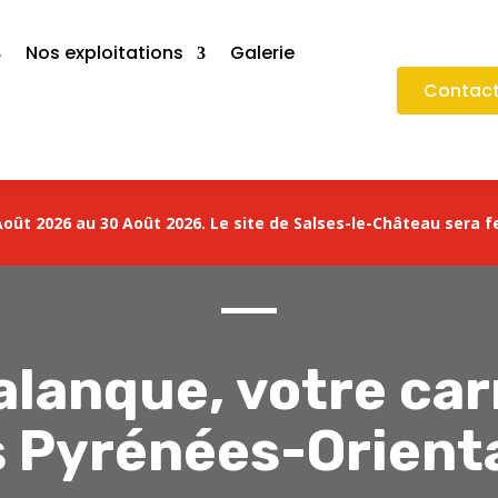
Nos exploitations
Galerie
Contact
oût 2026 au 30 Août 2026. Le site de Salses-le-Château sera f
alanque, votre car
s Pyrénées-Orienta