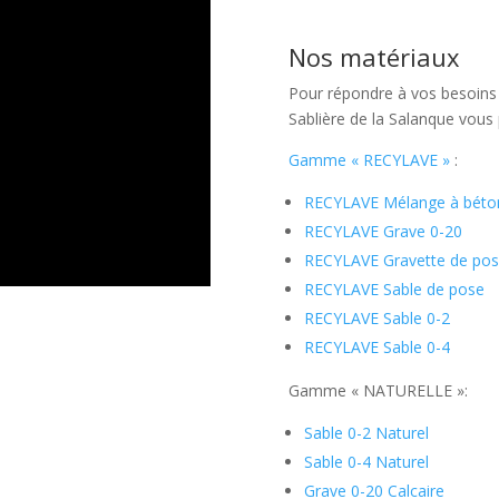
Nos matériaux
Pour répondre à vos besoins 
Sablière de la Salanque vous
Gamme « RECYLAVE »
:
RECYLAVE Mélange à béto
RECYLAVE Grave 0-20
RECYLAVE Gravette de po
RECYLAVE Sable de pose
RECYLAVE Sable 0-2
RECYLAVE Sable 0-4
Gamme « NATURELLE »:
Sable 0-2 Naturel
Sable 0-4 Naturel
Grave 0-20 Calcaire