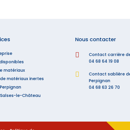
ices
Nous contacter
eprise

Contact carrière d
04 68 64 19 08
disponibles
de matériaux

Contact sablière d
de matériaux inertes
Perpignan
 Perpignan
04 68 63 26 70
à Salses-le-Château