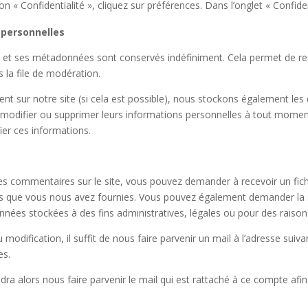
n « Confidentialité », cliquez sur préférences. Dans l’onglet « Confide
 personnelles
e et ses métadonnées sont conservés indéfiniment. Cela permet de r
 la file de modération.
istrent sur notre site (si cela est possible), nous stockons également le
ir, modifier ou supprimer leurs informations personnelles à tout moment 
ier ces informations.
es commentaires sur le site, vous pouvez demander à recevoir un fic
les que vous nous avez fournies. Vous pouvez également demander la
nées stockées à des fins administratives, légales ou pour des raisons
dification, il suffit de nous faire parvenir un mail à l’adresse suiva
es.
dra alors nous faire parvenir le mail qui est rattaché à ce compte afi