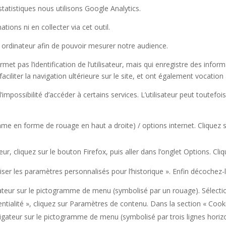
tatistiques nous utilisons Google Analytics.
ions ni en collecter via cet outil.
 ordinateur afin de pouvoir mesurer notre audience.
ermet pas l’identification de l’utilisateur, mais qui enregistre des infor
faciliter la navigation ultérieure sur le site, et ont également vocati
 l’impossibilité d’accéder à certains services. L’utilisateur peut toutef
mme en forme de rouage en haut a droite) / options internet. Cliquez s
r, cliquez sur le bouton Firefox, puis aller dans l’onglet Options. Cliqu
liser les paramètres personnalisés pour l’historique ». Enfin décochez-
gateur sur le pictogramme de menu (symbolisé par un rouage). Sélecti
ntialité », cliquez sur Paramètres de contenu. Dans la section « Cook
igateur sur le pictogramme de menu (symbolisé par trois lignes horizo