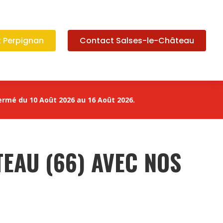
 Perpignan
Contact Salses-le-Château
ermé du 10 Août 2026 au 16 Août 2026.
TEAU (66) AVEC NOS