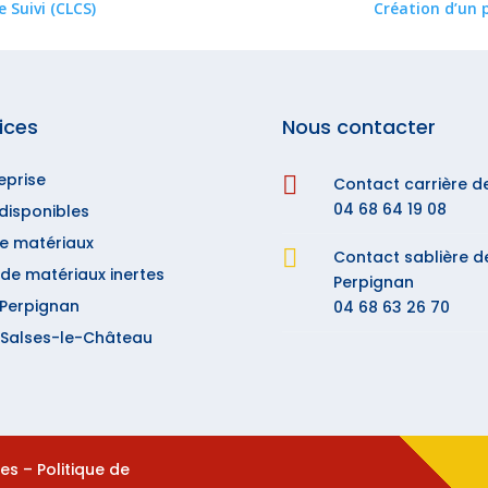
 Suivi (CLCS)
Création d’un 
ices
Nous contacter
eprise

Contact carrière d
04 68 64 19 08
disponibles
de matériaux

Contact sablière d
de matériaux inertes
Perpignan
 Perpignan
04 68 63 26 70
à Salses-le-Château
les
–
Politique de