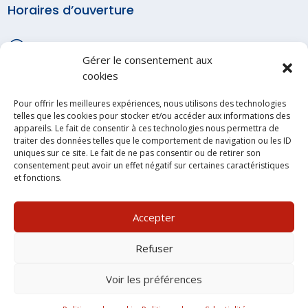
Horaires d’ouverture
}
Lundi – Vendredi
Gérer le consentement aux
Salses-le-Château :
cookies
07:30 – 12:00 / 13:00 -16:30
Perpignan:
Pour offrir les meilleures expériences, nous utilisons des technologies
telles que les cookies pour stocker et/ou accéder aux informations des
07:30 – 12:00 / 13:00 -17:00
appareils. Le fait de consentir à ces technologies nous permettra de
traiter des données telles que le comportement de navigation ou les ID
}
Samedi – Dimanche
uniques sur ce site. Le fait de ne pas consentir ou de retirer son
consentement peut avoir un effet négatif sur certaines caractéristiques
Fermé
et fonctions.
Accepter
Refuser
© Tous droits réservés.
Plan du site
–
Mentions légales
–
Politique de confidentialité
Voir les préférences
Site imaginé par
Web Roussillon