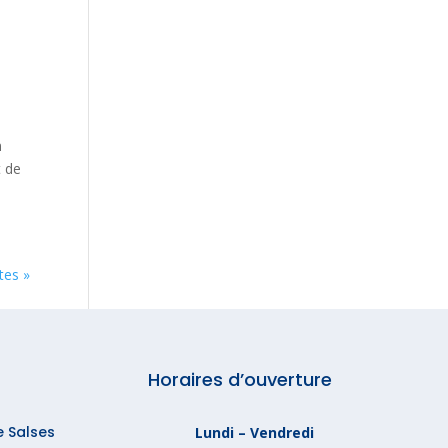
n
t de
tes »
Horaires d’ouverture
e Salses
Lundi – Vendredi