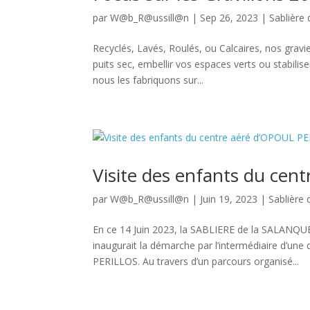
par
W@b_R@ussill@n
|
Sep 26, 2023
|
Sablière 
Recyclés, Lavés, Roulés, ou Calcaires, nos gravi
puits sec, embellir vos espaces verts ou stabili
nous les fabriquons sur...
Visite des enfants du ce
par
W@b_R@ussill@n
|
Juin 19, 2023
|
Sablière 
En ce 14 Juin 2023, la SABLIERE de la SALANQUE o
inaugurait la démarche par l’intermédiaire d’un
PERILLOS. Au travers d’un parcours organisé...